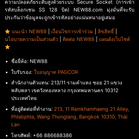
ความปลอดภัยระดับสูงด้วยระบบ Secure Socket (การเข้า
รหัสบล็อกเชน SS 128 บิต) NEW88.com มุ่งมั่นที่จะรับ
ประกันว่าข้อมูลจะถูกเข้ารหัสอย่างแน่นหนาอยู่เสมอ
แนะนำ NEW88
|
เงื่อนไขการเข้าร่วม
|
ลิขสิทธิ์
|
นโยบายความเป็นส่วนตัว
|
ติดต่อ NEW88
|
แผนผังเว็บไซต์
ชื่อยี่ห้อ: NEW88
ใบรับรอง:
ใบอนุญาต PAGCOR
สำนักงานตัวแทน: 213/11 รามคำแหง ซอย 21 แขวง
พลับพลา เขตวังทองหลาง กรุงเทพมหานคร 10312
ประเทศไทย
ที่อยู่ติดต่อที่ทำงาน:
213, 11 Ramkhamhaeng 21 Alley,
Phlabphla, Wang Thonglang, Bangkok 10310, Thái
Lan
โทรศัพท์: +66 886688386