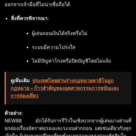
ออกจากเจ้ามือที่ไม่น่าเชื่อถือได้
สิ่งที่ควรพิจารณา
:
ผู้เล่นถอนเงินได้จริงหรือไม่
ระบบมีความโปร่งใส
ไม่มีปัญหาโกงหรือปิดบัญชีโดยไม่แจ้ง
ดูเพิ่มเติม
ประเทศไทยผ่านร่างกฎหมายคาสิโนถูก
กฎหมาย – ก้าวสำคัญของอุตสาหกรรมการพนันและ
การท่องเที่ยว
ตัวอย่าง
:
NEW88 มักได้รับการรีวิวในเชิงบวกจากผู้เล่นบางส่วนที่
ยกย่องเรื่องอัตราต่อรองและระบบฝากถอน แต่เช่นเดียวกับทุก
เจ้ามือ ผู้เล่นควรเปรียบเทียบข้อมูลหลายแหล่งก่อนตัดสินใจ