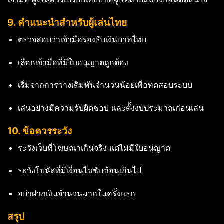
9. คำแนะนำสำหรับผู้เล่นไทย
ตรวจสอบว่าเจ้ามือรองรับเงินบาทไทย
เลือกเจ้ามือที่มีใบอนุญาตถูกต้อง
เริ่มจากการวางเดิมพันจำนวนน้อยเพื่อทดสอบระบบ
เล่นอย่างมีความรับผิดชอบ และตั้งงบประมาณก่อนเล่น
10. ข้อควรระวัง
ระวังเว็บที่โฆษณาเกินจริง แต่ไม่มีใบอนุญาต
ระวังโบนัสที่มีเงื่อนไขซับซ้อนเกินไป
อย่าฝากเงินจำนวนมากในครั้งแรก
สรุป