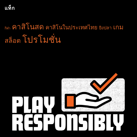
แท็ก
คาสิโนสด
เกม
คาสิโนในประเทศไทย
ยิงปลา
กีฬา
โปรโมชั่น
สล็อต