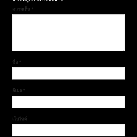
ความเห็น
*
ชื่อ
*
อีเมล
*
เว็บไซต์