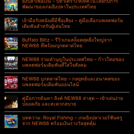
ยิงปลาเพื่อเงิน – บทวิเคราะห์เทคโนโลยีกับการ
พัฒนาของเกมยิงปลาในประเทศไทย
เจ้ามือรับพนันที่มีชื่อเสียง – คู่มือเลือกแพลตฟอร์ม
เดิมพันสำหรับผู้เล่นไทย
Buffalo Blitz – รีวิวเกมสล็อตสุดยิ่งใหญ่จาก
NEW88 ที่พร้อมบุกตลาดไทย
NEW88 ร่วมทำบุญในประเทศไทย – ก้าวใหม่ของ
แพลตฟอร์มเดิมพันที่ใส่ใจสังคม
NEW88 บุกตลาดไทย – กลยุทธ์และอนาคตของ
แพลตฟอร์มเดิมพันออนไลน์
คู่มือการค้นหา ลิงค์ NEW88 ล่าสุด – เข้าเล่นง่าย
ปลอดภัย และสะดวกสบาย
บทความ: Royal Fishing – เกมยิงปลาเวอร์ชันหรู
จาก NEW88 พร้อมเงินรางวัลสุดคุ้ม