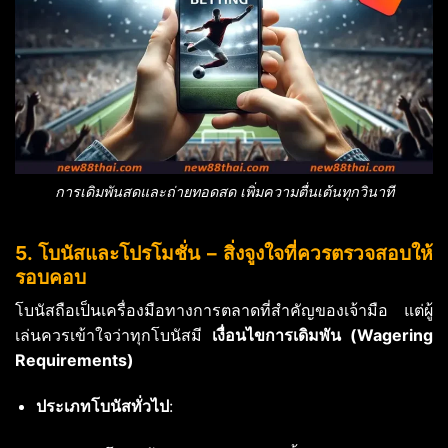
การเดิมพันสดและถ่ายทอดสด เพิ่มความตื่นเต้นทุกวินาที
5. โบนัสและโปรโมชั่น – สิ่งจูงใจที่ควรตรวจสอบให้
รอบคอบ
โบนัสถือเป็นเครื่องมือทางการตลาดที่สำคัญของเจ้ามือ แต่ผู้
เล่นควรเข้าใจว่าทุกโบนัสมี
เงื่อนไขการเดิมพัน (Wagering
Requirements)
ประเภทโบนัสทั่วไป
: