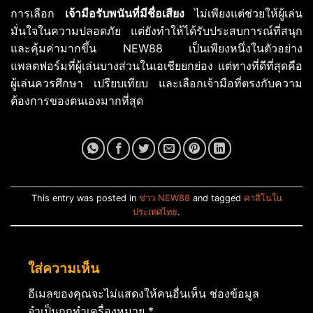
การเลือก
เจ้ามือรับพนันที่มีชื่อเสียง
ไม่เพียงแต่ช่วยให้ผู้เล่น
มั่นใจในความปลอดภัย แต่ยังทำให้ได้รับประสบการณ์ที่สนุก
และคุ้มค่ามากขึ้น NEW88 เป็นเพียงหนึ่งในตัวอย่าง
แพลตฟอร์มที่ผู้เล่นบางส่วนในเอเชียยกย่อง แต่ทางที่ดีที่สุดคือ
ผู้เล่นควรศึกษา เปรียบเทียบ และเลือกเจ้ามือที่ตรงกับความ
ต้องการของตนเองมากที่สุด
This entry was posted in
ข่าว NEW88
and tagged
คาสิโนใน
ประเทศไทย
.
ใส่ความเห็น
อีเมลของคุณจะไม่แสดงให้คนอื่นเห็น
ช่องข้อมูล
จำเป็นถูกทำเครื่องหมาย
*