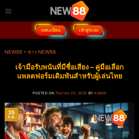
ข้าม
ไป
ยัง
เนื้อหา
ลงทะเบียน
เข้าสู่ระบบ
NEW88
-
ข่าว NEW88
เจ้ามือรับพนันที่มีชื่อเสียง – คู่มือเลือก
แพลตฟอร์มเดิมพันสำหรับผู้เล่นไทย
POSTED ON
กันยายน 25, 2025
BY
ADMIN
25
ก.ย.