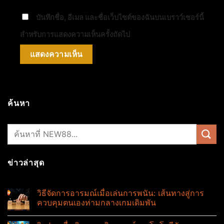
บันทึกชื่อ, อีเมล และชื่อเว็บไซต์ของฉันบนเบราว์เซอร์นี้
สำหรับการแสดงความเห็นครั้งถัดไป
ค้นหา
ข่าวล่าสุด
วิธีจัดการอารมณ์เมื่อเล่นการพนัน: เส้นทางสู่การ
ควบคุมตนเองท่ามกลางเกมเดิมพัน