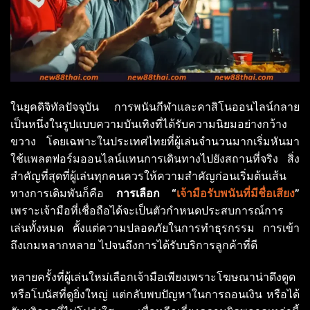
ในยุคดิจิทัลปัจจุบัน การพนันกีฬาและคาสิโนออนไลน์กลาย
เป็นหนึ่งในรูปแบบความบันเทิงที่ได้รับความนิยมอย่างกว้าง
ขวาง โดยเฉพาะในประเทศไทยที่ผู้เล่นจำนวนมากเริ่มหันมา
ใช้แพลตฟอร์มออนไลน์แทนการเดินทางไปยังสถานที่จริง สิ่ง
สำคัญที่สุดที่ผู้เล่นทุกคนควรให้ความสำคัญก่อนเริ่มต้นเส้น
ทางการเดิมพันก็คือ
การเลือก “
เจ้ามือรับพนันที่มีชื่อเสียง
”
เพราะเจ้ามือที่เชื่อถือได้จะเป็นตัวกำหนดประสบการณ์การ
เล่นทั้งหมด ตั้งแต่ความปลอดภัยในการทำธุรกรรม การเข้า
ถึงเกมหลากหลาย ไปจนถึงการได้รับบริการลูกค้าที่ดี
หลายครั้งที่ผู้เล่นใหม่เลือกเจ้ามือเพียงเพราะโฆษณาน่าดึงดูด
หรือโบนัสที่ดูยิ่งใหญ่ แต่กลับพบปัญหาในการถอนเงิน หรือได้