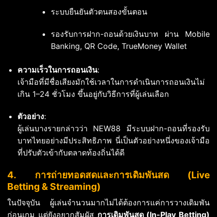
ระบบยืนยันตัวตนสองขั้นตอน
รองรับการฝาก-ถอนด้วยเงินบาท ผ่าน Mobile
Banking, QR Code, TrueMoney Wallet
ความเร็วในการถอนเงิน
:
เจ้ามือที่มีชื่อเสียงมักใช้เวลาในการดำเนินการถอนเงินไม่
เกิน 1–24 ชั่วโมง ขึ้นอยู่กับวิธีการที่ผู้เล่นเลือก
ตัวอย่าง
:
ผู้เล่นบางรายกล่าวว่า NEW88 มีระบบฝาก-ถอนที่รองรับ
บาทไทยอย่างมีประสิทธิภาพ นี่เป็นตัวอย่างหนึ่งของเจ้ามือ
ที่ปรับตัวเข้ากับตลาดท้องถิ่นได้ดี
4. การถ่ายทอดสดและการเดิมพันสด (Live
Betting & Streaming)
ในปัจจุบัน ผู้เล่นจำนวนมากไม่ได้ต้องการแค่การวางเดิมพัน
ก่อนเกม แต่ยังอยากสัมผัส
การเดิมพันสด (In-Play Betting)